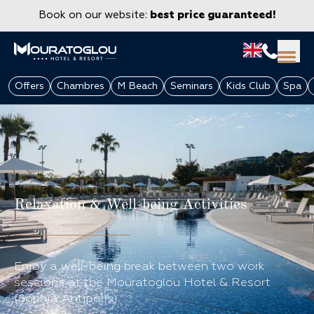
Book on our website:
best price guaranteed!
Offers
Chambres
M Beach
Seminars
Kids Club
Spa
Relaxation & Well-being Activities
GROUPS & CORPORATE
Enjoy a well-being break between two work
sessions at the Mouratoglou Hotel & Resort
(Sophia Antipolis).