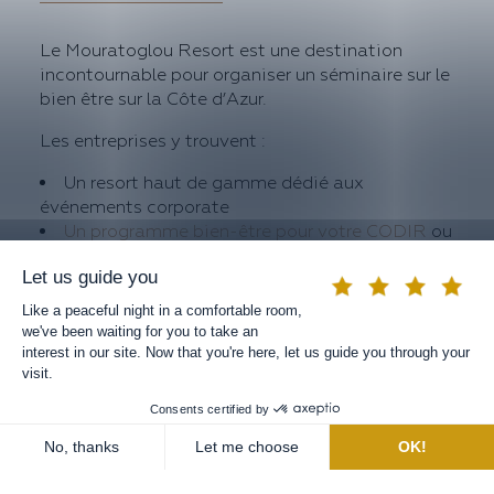
Le Mouratoglou Resort est une destination
incontournable pour organiser un séminaire sur le
bien être sur la Côte d’Azur.
Les entreprises y trouvent :
Un resort haut de gamme dédié aux
événements corporate
Un programme bien-être pour votre CODIR
ou
vos équipes, avec spa et espaces premium
Des infrastructures modernes pour travailler
efficacement
Des activités team building, sportives et
relaxation
Un accompagnement sur mesure pour chaque
organisation
BOOK A ROOM