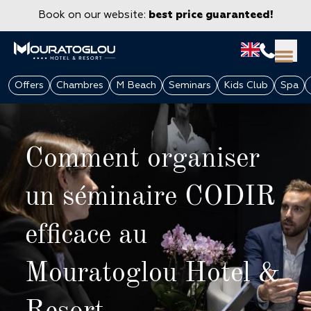
Book on our website:
best price guaranteed!
Offers
Chambres
M Beach
Seminars
Kids Club
Spa
Comment organiser
un séminaire CODIR
efficace au
GROUPS & CORPORATE
Mouratoglou Hotel &