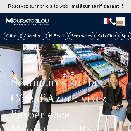
Réservez sur notre site web :
meilleur tarif garanti !
Offres
Chambres
M Beach
Séminaires
Kids Club
Spa
Séminaires sur la
Côte d’Azur : vivez
GROUPES & ENTREPRISES
l’expérience