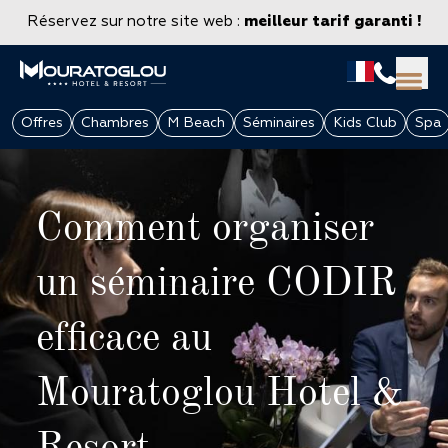
Réservez sur notre site web :
meilleur tarif garanti !
Offres
Chambres
M Beach
Séminaires
Kids Club
Spa
Comment organiser
un séminaire CODIR
efficace au
GROUPES & ENTREPRISES
Mouratoglou Hotel &