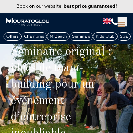
Book on our website:
best price guaranteed!
Offers
Chambres
M Beach
Seminars
Kids Club
Spa
Séminaire original :
idées de team-
building pour un
événement
GROUPS & CORPORATE
d’entreprise