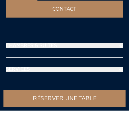
CONTACT
CHAMBRES & SUITES
Suites Prestige
Suites Mouratoglou
SERVICES
Chambres Supérieures
Restaurant
Chambres Deluxe Club
Spa Thalgo
ACTIVITÉS SPORTIVES
Séjours & Offre
RÉSERVER UNE TABLE
Centre médico-sportif
Tennis
Club Enfant
Padel
SERVICES ENTREPRISE
Le Blog
Piscines