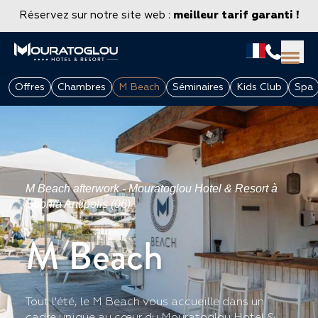
Réservez sur notre site web :
meilleur tarif garanti !
Offres
Chambres
M Beach
Séminaires
Kids Club
Spa
M Beach afterwork - Mouratoglou Hotel & Resort à
Sophia Antipolis (06)
M Beach
GROUPES & ENTREPRISES
Tout l'été, le M Beach vous accueille dans un
cadre unique au cœur du Mouratoglou Hotel &