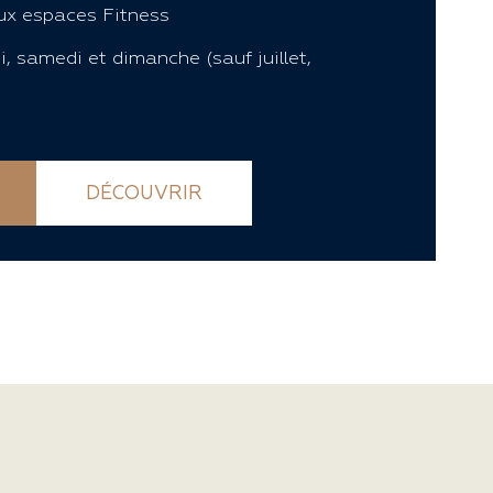
ux espaces Fitness
, samedi et dimanche (sauf juillet,
DÉCOUVRIR