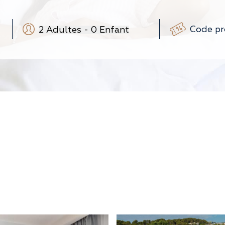
2
Adultes
-
0
Enfant
-
+
-
+
(3-12 ans)
-
+
(0-3 ans)