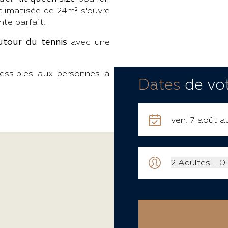
climatisée de 24m² s'ouvre
nte parfait.
autour du tennis
avec une
essibles aux personnes à
Dates
de vot
2
Adultes
-
0