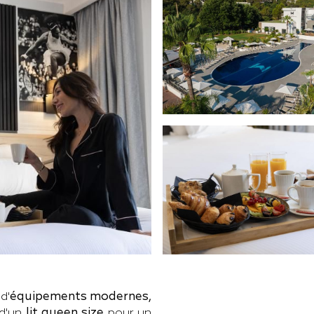
d'
équipements modernes,
 d'un
lit queen size
pour un