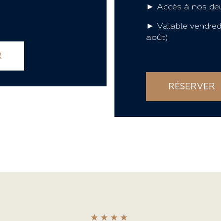
► Accès à nos de
► Valable vendredi
août)
R
RÉSERVER