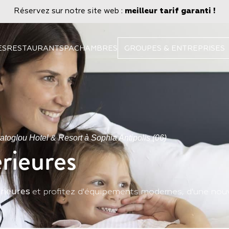
Réservez sur notre site web :
meilleur tarif garanti !
ES
RESTAURANT
SPA
CHAMBRES
GROUPES & ENTREPRISES
atoglou Hotel & Resort à Sophia Antipolis (06)
rieures
rieures
et profitez d'équipements modernes, d'une nouvel