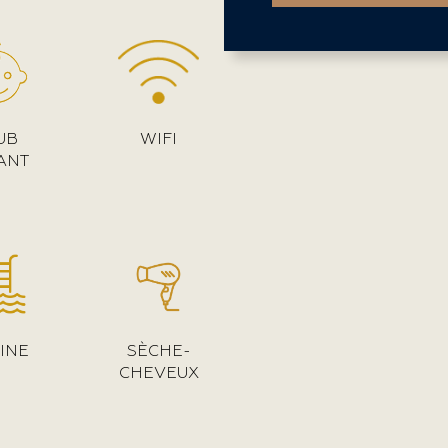
(3-12 ans)
UB
WIFI
(0-3 ans)
ANT
CINE
SÈCHE-
CHEVEUX