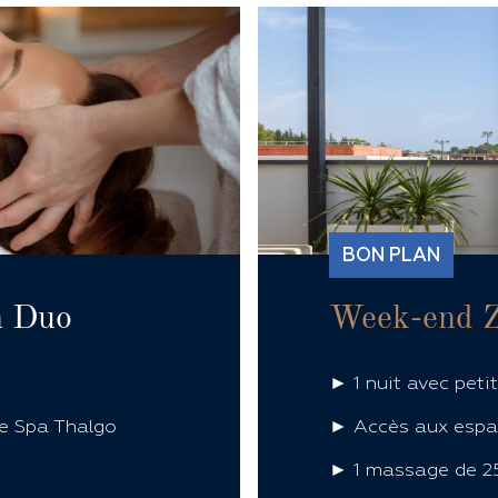
BON PLAN
n Duo
Week-end 
► 1 nuit avec peti
re Spa Thalgo
► Accès aux espac
► 1 massage de 25