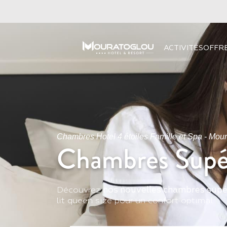
ACTIVITÉS
OFFR
Chambres Hotel 4 étoiles Famille et Spa - Mour
Chambres Supé
Découvrez
nos nouvelles chambres supé
lit queen size pour un confort optimal.