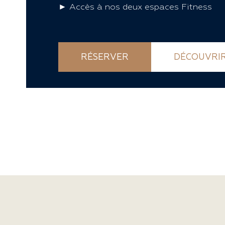
► Accès à nos deux espaces Fitness
RÉSERVER
DÉCOUVRI