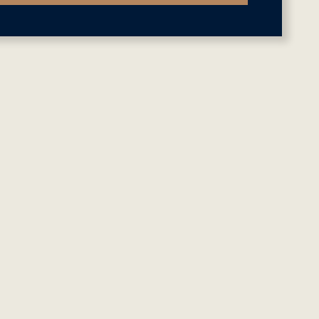
-
+
-
+