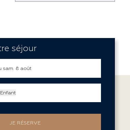
re séjour
Enfant
JE RÉSERVE
-
+