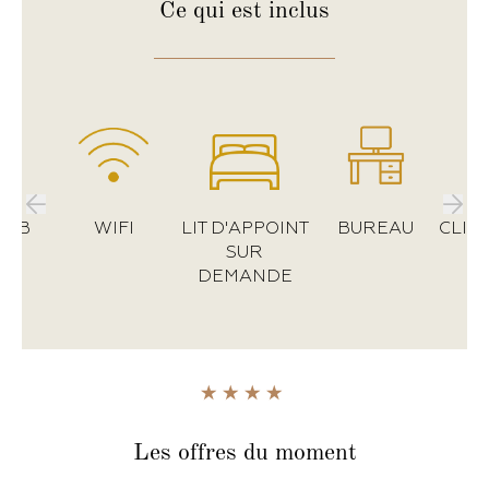
-
+
Ce qui
est inclus
(0-3 ans)
LUB
WIFI
LIT D'APPOINT
BUREAU
CLIM
SUR
DEMANDE
Les offres
du moment