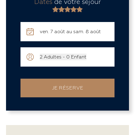
Dates
de votre séjour
2
Adultes
-
0
Enfant
JE RÉSERVE
-
+
-
+
(3-12 ans)