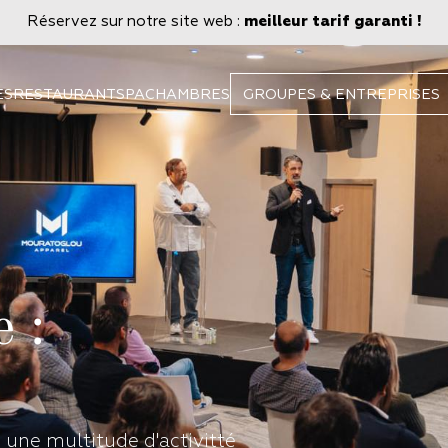
Réservez sur notre site web :
meilleur tarif garanti !
ES
RESTAURANT
SPA
CHAMBRES
GROUPES & ENTREPRISES
 :
une multitude d'activitté