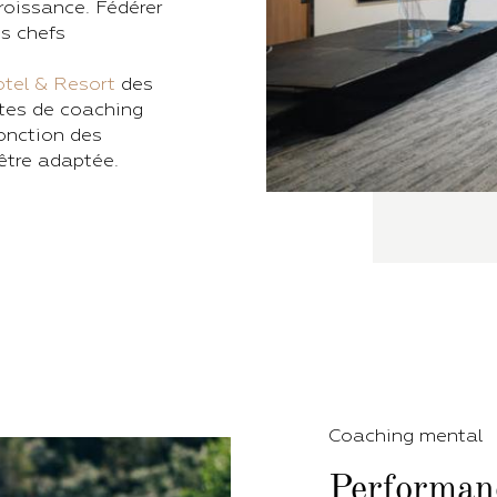
roissance. Fédérer
es chefs
tel & Resort
des
ites de coaching
onction des
 être adaptée.
Coaching mental
Performan