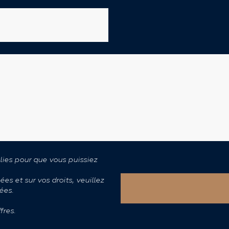
lies pour que vous puissiez
es et sur vos droits, veuillez
ées.
fres.