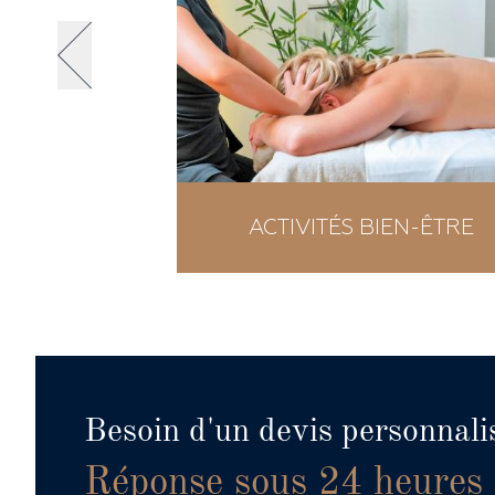
ING
ACTIVITÉS BIEN-ÊTRE
Besoin d'un devis personnali
Réponse sous 24 heures