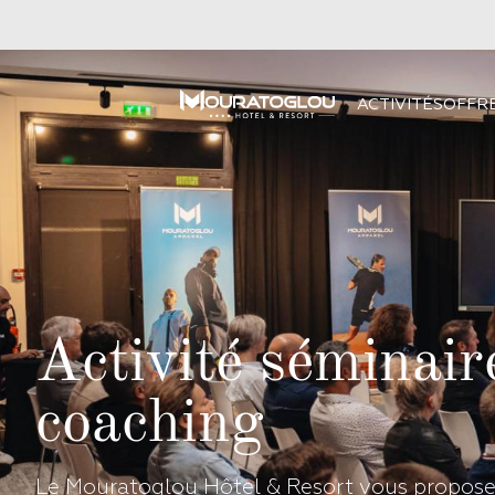
ACTIVITÉS
OFFR
Activité séminaire
coaching
Le Mouratoglou Hôtel & Resort vous propose 