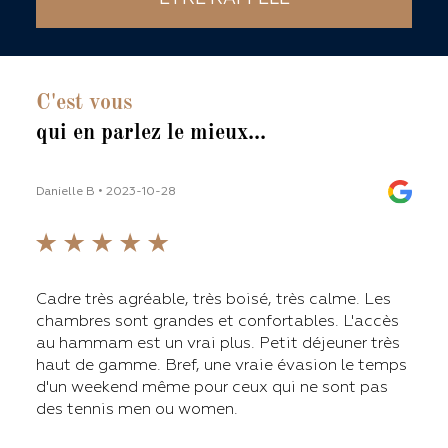
C'est vous
qui en parlez le mieux...
Danielle B • 2023-10-28
Thoma
line
Cadre très agréable, très boisé, très calme. Les
chambres sont grandes et confortables. L'accès
'ai
au hammam est un vrai plus. Petit déjeuner très
ines.
haut de gamme. Bref, une vraie évasion le temps
d'un weekend même pour ceux qui ne sont pas
L'ét
ette
des tennis men ou women.
avec
inst