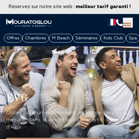
Réservez sur notre site web :
meilleur tarif garanti !
Offres
Chambres
M Beach
Séminaires
Kids Club
Spa
EVG
Optez pour un enterrement de vie de garçon sur-
GROUPES & ENTREPRISES
mesure, dans le resort le plus sportif de la Côte
d’Azur.