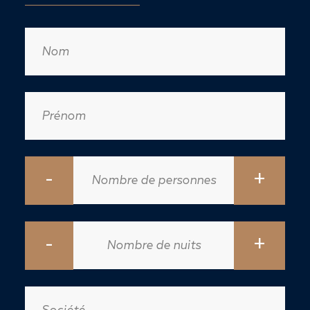
-
+
-
+