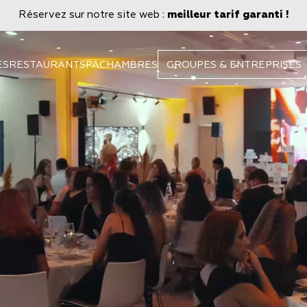
Réservez sur notre site web :
meilleur tarif garanti !
ES
RESTAURANT
SPA
CHAMBRES
GROUPES & ENTREPRISES