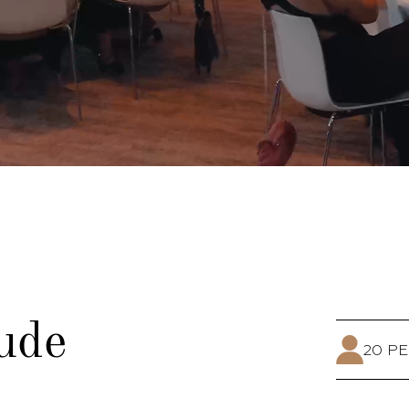
tude
20 P