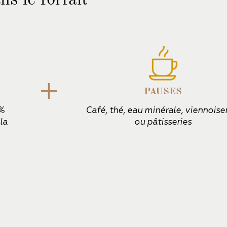
+
PAUSES
0%
Café, thé, eau minérale, viennoise
la
ou pâtisseries