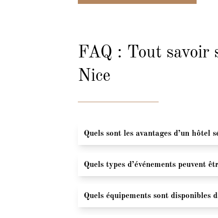
FAQ : Tout savoir s
Nice
Quels sont les avantages d’un hôtel 
Choisir un hôtel séminaire proche
Quels types d’événements peuvent êtr
agréable toute l’année. Nice est 
transport.
Nous accueillons divers événemen
Un hôtel spécialisé offre des sal
Quels équipements sont disponibles da
Séminaires et réunions d’entre
intégrant des activités de team 
Conférences et workshops
devient plus dynamique et mémora