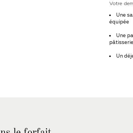
Votre dem
Une sa
équipée
Une pa
pâtisseri
Un déj
s le forfait