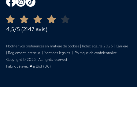
Repas et Banquets
Ouvert toute l'année
Demande de devis
Mariages
4,5/5 (2147 avis)
Modifier vos préférences en matière de cookies
|
Index égalité 2026
|
Carrière
|
Règlement interieur
|
Mentions légales
|
Politique de confidentialité
|
Copyright © 2023 | All rights reserved
Fabriqué avec ❤ à Biot (06)