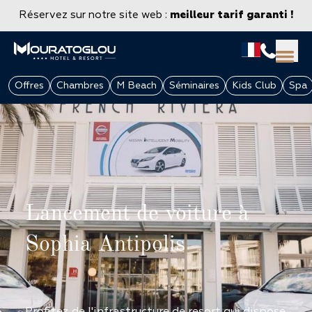
Réservez sur notre site web :
meilleur tarif garanti !
Offres
Chambres
M Beach
Séminaires
Kids Club
Spa
Lancement de voiture à
Sophia Antipolis
GROUPES & ENTREPRISES
Profitez de l'infrastructure de resort qui dispose