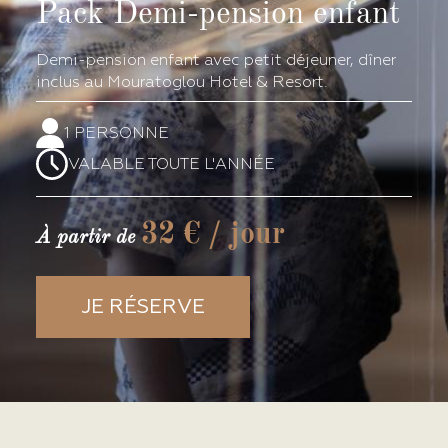
Pack
Demi-pension enfant
Demi-pension enfant avec petit déjeuner, dîner
inclus au Mouratoglou Hotel & Resort.
1 PERSONNE
VALABLE TOUTE L'ANNÉE
32 € / jour
À partir de
JE RÉSERVE