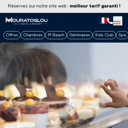
Réservez sur notre site web :
meilleur tarif garanti !
Offres
Chambres
M Beach
Séminaires
Kids Club
Spa
GROUPES & ENTREPRISES