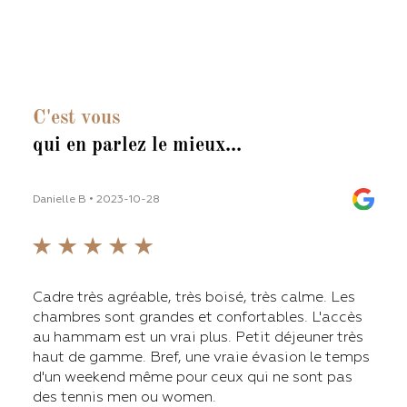
C'est vous
qui en parlez le mieux...
Danielle B • 2023-10-28
Thoma
line
Cadre très agréable, très boisé, très calme. Les
L'ét
chambres sont grandes et confortables. L'accès
avec
'ai
au hammam est un vrai plus. Petit déjeuner très
inst
ines.
haut de gamme. Bref, une vraie évasion le temps
saun
d'un weekend même pour ceux qui ne sont pas
aprè
ette
des tennis men ou women.