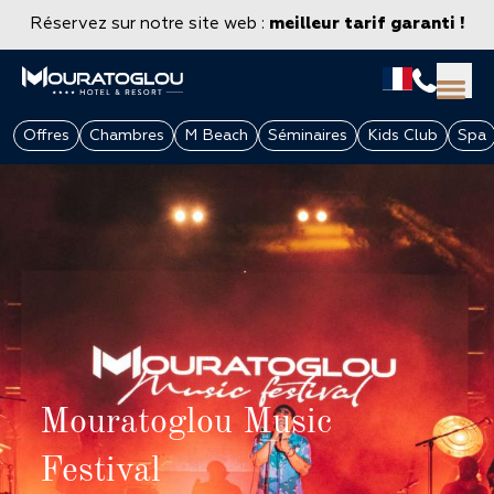
Réservez sur notre site web :
meilleur tarif garanti !
Offres
Chambres
M Beach
Séminaires
Kids Club
Spa
GROUPES & ENTREPRISES
Mouratoglou Music
Festival