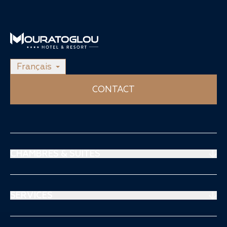
Français
CONTACT
CHAMBRES & SUITES
Suites Prestige
Suites Mouratoglou
SERVICES
Chambres Supérieures
Restaurant