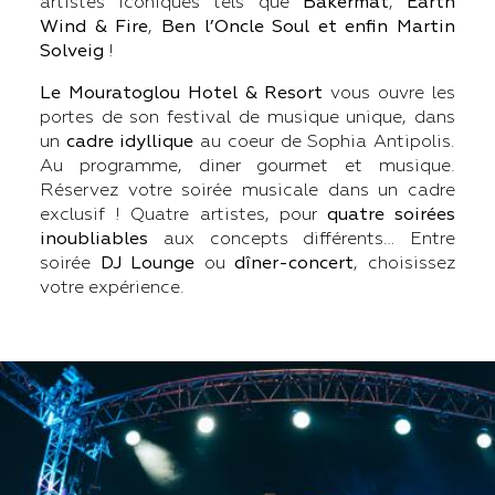
artistes iconiques tels que
Bakermat
,
Earth
Wind & Fire
,
Ben l’Oncle Soul et enfin
Martin
Solveig
!
Le Mouratoglou Hotel & Resort
vous ouvre les
portes de son festival de musique unique, dans
un
cadre idyllique
au coeur de Sophia Antipolis.
Au programme, diner gourmet et musique.
Réservez votre soirée musicale dans un cadre
exclusif ! Quatre artistes, pour
quatre soirées
inoubliables
aux concepts différents… Entre
soirée
DJ Lounge
ou
dîner-concert
, choisissez
votre expérience.