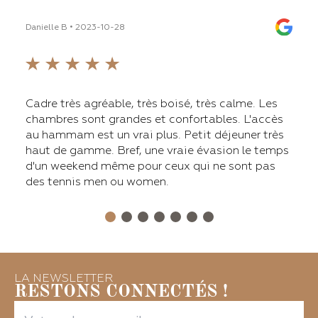
Danielle B • 2023-10-28
Thoma
line
Cadre très agréable, très boisé, très calme. Les
L'ét
chambres sont grandes et confortables. L'accès
avec
'ai
au hammam est un vrai plus. Petit déjeuner très
inst
ines.
haut de gamme. Bref, une vraie évasion le temps
saun
d'un weekend même pour ceux qui ne sont pas
aprè
ette
des tennis men ou women.
Dans
prat
amat
LA NEWSLETTER
Voir
RESTONS CONNECTÉS !