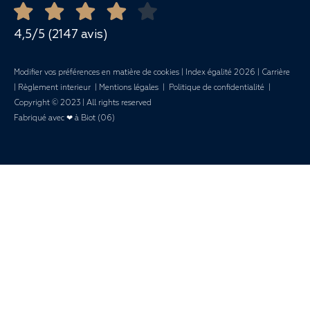
Demande de devis
Mariages
4,5/5 (2147 avis)
Modifier vos préférences en matière de cookies
|
Index égalité 2026
|
Carrière
|
Règlement interieur
|
Mentions légales
|
Politique de confidentialité
|
Copyright © 2023 | All rights reserved
Fabriqué avec ❤ à Biot (06)