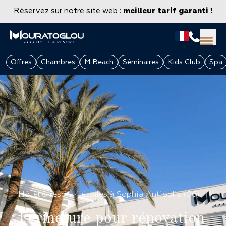
Réservez sur notre site web :
meilleur tarif garanti !
Offres
Chambres
M Beach
Séminaires
Kids Club
Spa
GROUPES & ENTREPRISES
Hôtel & resort 4 étoiles à Sophia Antipolis (06)
Fermeture pour rénovation