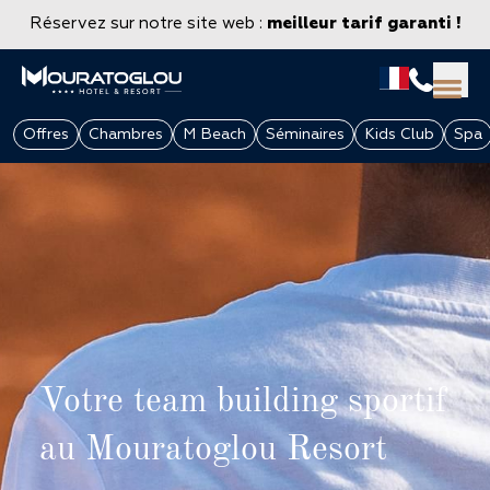
Réservez sur notre site web :
meilleur tarif garanti !
Offres
Chambres
M Beach
Séminaires
Kids Club
Spa
Votre team building sportif
GROUPES & ENTREPRISES
au Mouratoglou Resort