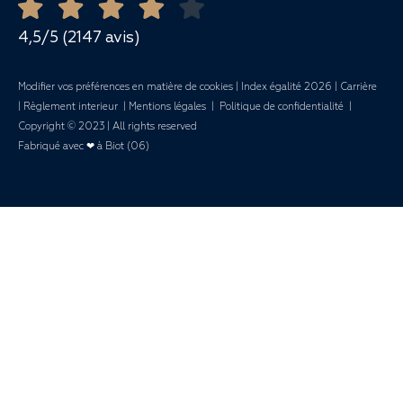
Mariages
4,5/5 (2147 avis)
Modifier vos préférences en matière de cookies
|
Index égalité 2026
|
Carrière
|
Règlement interieur
|
Mentions légales
|
Politique de confidentialité
|
Copyright © 2023 | All rights reserved
Fabriqué avec ❤ à Biot (06)