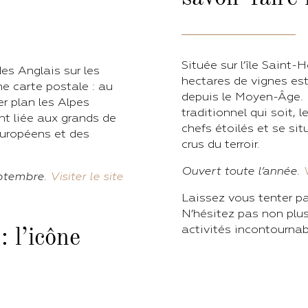
Située sur l’île Saint-
es Anglais sur les
hectares de vignes est
e carte postale : au
depuis le Moyen-Âge. Hé
er plan les Alpes
traditionnel qui soit, 
t liée aux grands de
chefs étoilés et se sit
européens et des
crus du terroir.
Ouvert toute l’année.
eptembre.
Visiter le site
Laissez vous tenter pa
N’hésitez pas non plus
activités incontournab
 l’icône