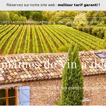
Réservez sur notre site web :
meilleur tarif garanti !
ES
RESTAURANT
SPA
CHAMBRES
GROUPES & ENTREPRISES
aines de vin à dé
enom. Tour d’horizon du TOP 6 des grands vignobles de 