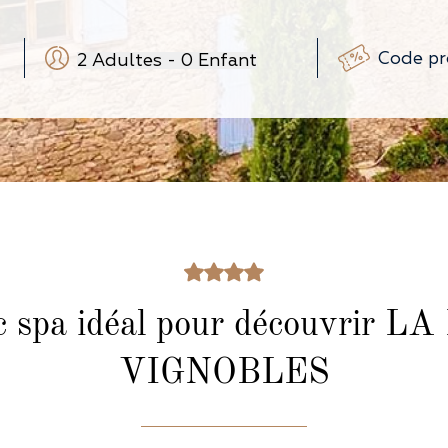
2
Adultes
-
0
Enfant
-
+
-
+
(3-12 ans)
-
+
(0-3 ans)
c spa idéal pour découvrir
LA 
VIGNOBLES