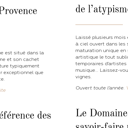
de l’atypism
 Provence
Laissé plusieurs mois 
à ciel ouvert dans les
maturation unique en 
e est situé dans la
artistique le tout sub
rme et son cachet
temporaires d’artistes
cture typiquement
musique… Laissez-vous
ir exceptionnel que
vignes.
te.
Ouvert toute l’année.
ite
Le Domaine 
référence des
savoir-faire