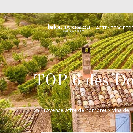
ACTIVITÉS
OFFR
TOP 6 des Dom
La Provence offre de nombreux vins de r