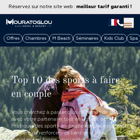
Réservez sur notre site web :
meilleur tarif garanti !
Offres
Chambres
M Beach
Séminaires
Kids Club
Spa
Top 10 des sports à faire
en couple
Vous cherchez à passer plus de temps de qualité
GROUPES & ENTREPRISES
avec votre partenaire tout en restant actif ?
Pratiquer des sports en couple est une excellente
manière de renforcer vos liens et de vous
maintenir en forme. Voici notre sélection des 10