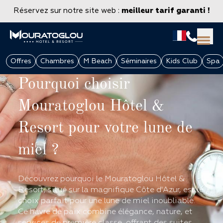
Réservez sur notre site web :
meilleur tarif garanti !
Offres
Chambres
M Beach
Séminaires
Kids Club
Spa
Pourquoi choisir
Mouratoglou Hôtel &
Resort pour votre lune de
miel ?
Découvrez pourquoi le Mouratoglou Hôtel &
GROUPES & ENTREPRISES
Resort, situé sur la magnifique Côte d'Azur, est le
choix parfait pour une lune de miel inoubliable.
Ce havre de paix combine élégance, nature, et
services de première classe, offrant des suites