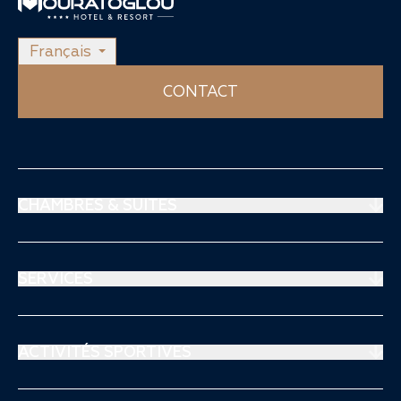
Français
CONTACT
CHAMBRES & SUITES
Suites Prestige
Suites Mouratoglou
SERVICES
Chambres Supérieures
Restaurant
Chambres Deluxe Club
Spa Thalgo
ACTIVITÉS SPORTIVES
Séjours & Offre
Centre médico-sportif
Tennis