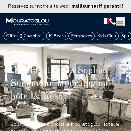
Réservez sur notre site web :
meilleur tarif garanti !
Offres
Chambres
M Beach
Séminaires
Kids Club
Spa
Organisation du Sophia
Summit au Mouratoglou
hôtel & Resort
GROUPES & ENTREPRISES
Sophia Summit a choisi le Mouratoglou Hotel &
Resort pour 3 jours de séminaire sur la Côte