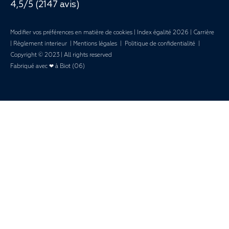
4,5/5 (2147 avis)
Modifier vos préférences en matière de cookies
|
Index égalité 2026
|
Carrière
|
Règlement interieur
|
Mentions légales
|
Politique de confidentialité
|
Copyright © 2023 | All rights reserved
Fabriqué avec ❤ à Biot (06)