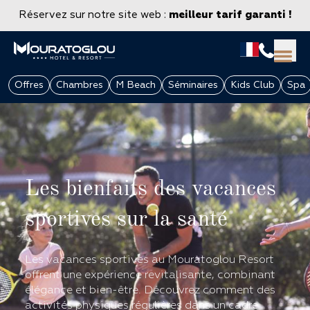
Réservez sur notre site web :
meilleur tarif garanti !
Offres
Chambres
M Beach
Séminaires
Kids Club
Spa
Les bienfaits des vacances
sportives sur la santé
GROUPES & ENTREPRISES
Les vacances sportives au Mouratoglou Resort
offrent une expérience revitalisante, combinant
élégance et bien-être. Découvrez comment des
activités physiques régulières dans un cadre