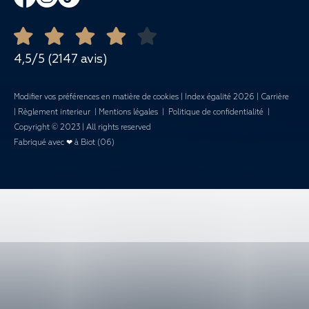
Repas et Banquets
Ouvert toute l'année
Demande de devis
Mariages
4,5/5 (2147 avis)
Modifier vos préférences en matière de cookies
|
Index égalité 2026
|
Carrière
|
Règlement interieur
|
Mentions légales
|
Politique de confidentialité
|
Copyright © 2023 | All rights reserved
Fabriqué avec ❤ à Biot (06)