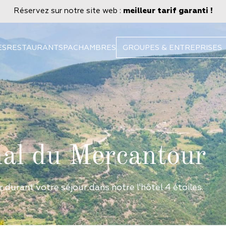
Réservez sur notre site web :
meilleur tarif garanti !
ES
RESTAURANT
SPA
CHAMBRES
GROUPES & ENTREPRISES
nal du Mercantour
 durant votre séjour dans notre l'hôtel 4 étoiles.