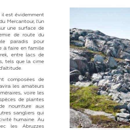
, il est évidemment
du Mercantour, l’un
sur une surface de
demie de route du
ble paradis pour
 à faire en famille
ek, entre lacs de
, tels que la cime
’altitude.
ment composées de
ravira les amateurs
méraires, voire les
espèces de plantes
de nourriture aux
tres sangliers qui
ctivité humaine. Au
vec les Abruzzes