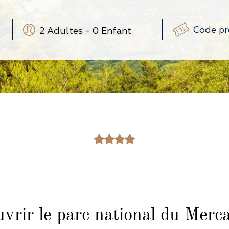
2
Adultes
-
0
Enfant
-
+
-
+
(3-12 ans)
-
+
(0-3 ans)
vrir le parc national du Merc