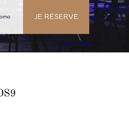
JE RÉSERVE
DS9