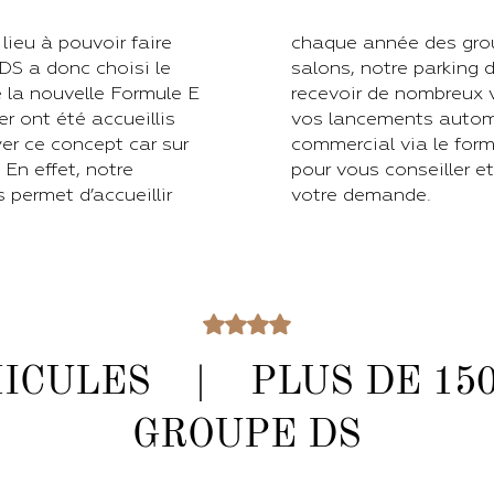
lieu à pouvoir faire
chaque année des gro
DS a donc choisi le
salons, notre parking 
 la nouvelle Formule E
recevoir de nombreux 
r ont été accueillis
vos lancements automo
er ce concept car sur
dessous. Nos équipes sont disponibles
En effet, notre
a plus adaptée à
permet d’accueillir
votre demande.
HICULES | PLUS DE 1
GROUPE DS