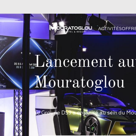
ACTIVITÉS
OFFR
Lancement aut
Mouratoglou
Le Groupe DS9 a organisé au sein du Mo