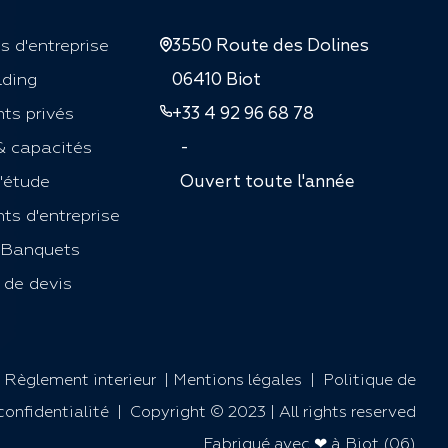
s d'entreprise
3550 Route des Dolines
lding
06410 Biot
ts privés
+33 4 92 96 68 78
& capacités
-
'étude
Ouvert toute l'année
s d'entreprise
 Banquets
de devis
|
Règlement interieur
|
Mentions légales
|
Politique de
confidentialité
| Copyright © 2023 | All rights reserved
Fabriqué avec ❤ à Biot (06)