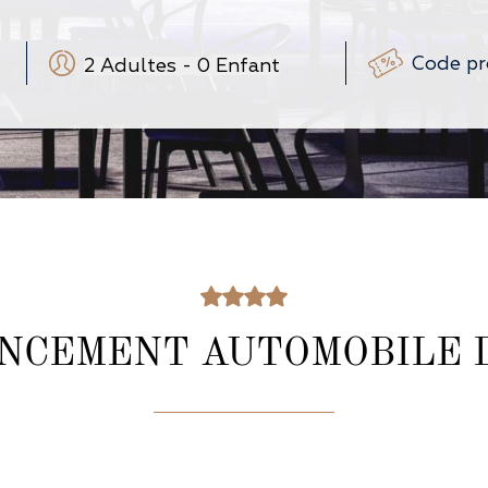
2
Adultes
-
0
Enfant
-
+
-
+
(3-12 ans)
-
+
(0-3 ans)
NCEMENT AUTOMOBILE 