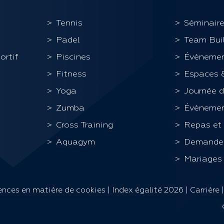
Tennis
Séminaire
Padel
Team Bui
ortif
Piscines
Évènemen
Fitness
Espaces 
Yoga
Journée d
Zumba
Évènement
Cross Training
Repas et
Aquagym
Demande 
Mariages
rences en matière de cookies
|
Index égalité 2026
|
Carrière