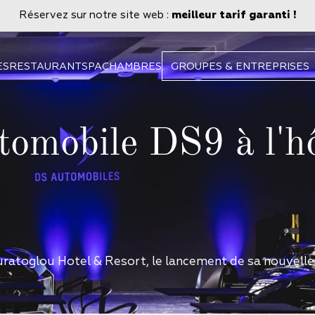
Réservez sur notre site web :
meilleur tarif garanti !
ES
RESTAURANT
SPA
CHAMBRES
GROUPES & ENTREPRISES
omobile DS9 à l'hô
uratoglou Hotel & Resort, le lancement de sa nouvell