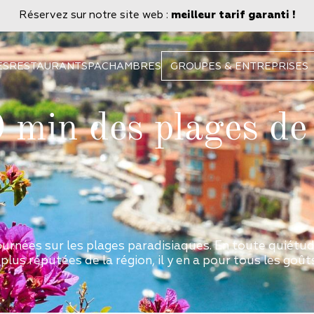
Réservez sur notre site web :
meilleur tarif garanti !
ES
RESTAURANT
SPA
CHAMBRES
GROUPES & ENTREPRISES
 min des plages de
 journées sur les plages paradisiaques. En toute quiétu
 plus réputées de la région, il y en a pour tous les goût