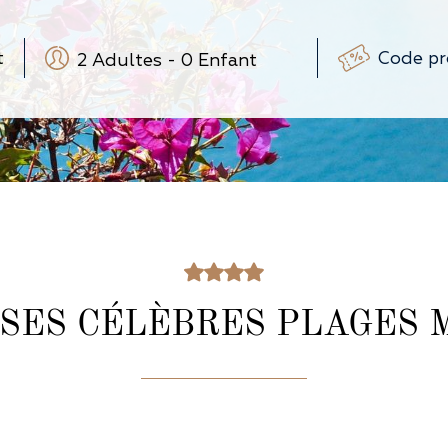
2
Adultes
-
0
Enfant
-
+
-
+
(3-12 ans)
-
+
(0-3 ans)
T SES CÉLÈBRES PLAGES