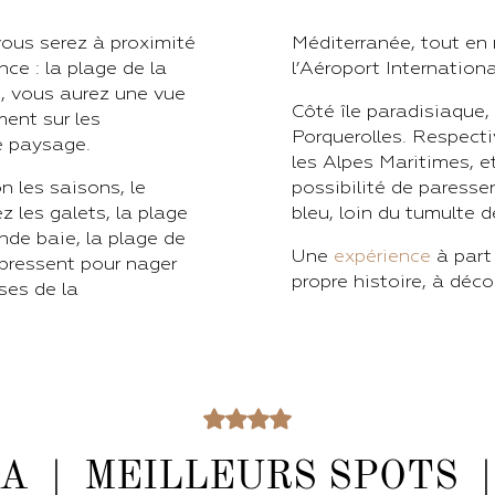
vous serez à proximité
Méditerranée, tout en 
ce : la plage de la
l’Aéroport Internation
, vous aurez une vue
Côté île paradisiaque, 
ment sur les
Porquerolles. Respec
e paysage.
les Alpes Maritimes, et
 les saisons, le
possibilité de paresse
z les galets, la plage
bleu, loin du tumulte de
de baie, la plage de
Une
expérience
à part 
 pressent pour nager
propre histoire, à déco
ses de la
A | MEILLEURS SPOTS |