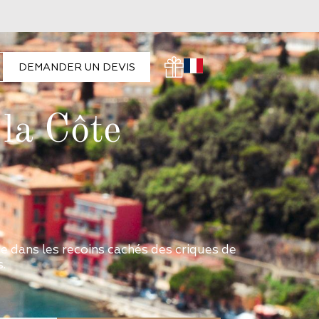
DEMANDER UN DEVIS
 la Côte
de dans les recoins cachés des criques de
s.