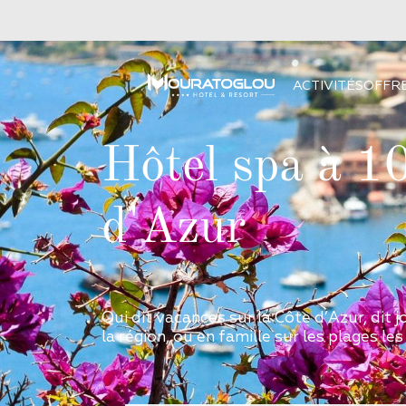
ACTIVITÉS
OFFR
Hôtel spa à 10
d'Azur
Qui dit vacances sur la Côte d’Azur, dit
la région, ou en famille sur les plages les