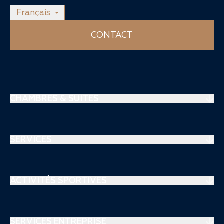
Français
CONTACT
CHAMBRES & SUITES
Suites Prestige
Suites Mouratoglou
SERVICES
Chambres Supérieures
Restaurant
Chambres Deluxe Club
Spa Thalgo
ACTIVITÉS SPORTIVES
Séjours & Offre
Centre médico-sportif
Tennis
Club Enfant
Padel
SERVICES ENTREPRISE