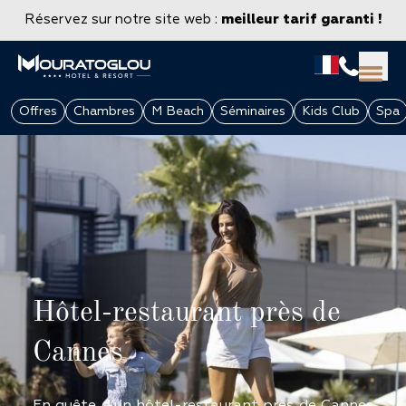
Réservez sur notre site web :
meilleur tarif garanti !
Offres
Chambres
M Beach
Séminaires
Kids Club
Spa
Hôtel-restaurant près de
GROUPES & ENTREPRISES
Cannes
En quête d’un hôtel-restaurant près de Cannes