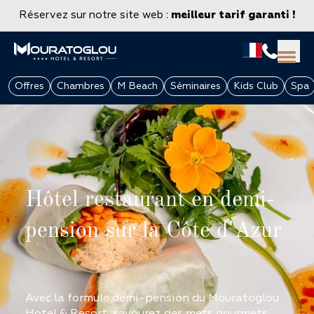
Réservez sur notre site web :
meilleur tarif garanti !
Offres
Chambres
M Beach
Séminaires
Kids Club
Spa
Hôtel restaurant en demi-
pension sur la Côte d'Azur
GROUPES & ENTREPRISES
Avec la formule demi-pension du Mouratoglou
Hotel & Resort, savourez des mets gourmets