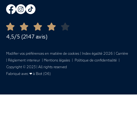
Évènements d'entreprise
-
Repas et Banquets
Ouvert toute l'année
Demande de devis
Mariages
4,5/5 (2147 avis)
Modifier vos préférences en matière de cookies
|
Index égalité 2026
|
Carrière
|
Règlement interieur
|
Mentions légales
|
Politique de confidentialité
|
Copyright © 2023 | All rights reserved
Fabriqué avec ❤ à Biot (06)