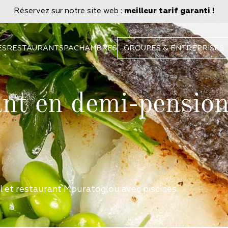
Réservez sur notre site web :
meilleur tarif garanti !
ES
RESTAURANT
SPA
CHAMBRES
GROUPES & ENTREPRISES
ant en demi-pension
 et restaurant Mouratoglou avec piscines.