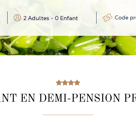
2
Adultes
-
0
Enfant
-
+
-
+
(3-12 ans)
-
+
(0-3 ans)
NT EN DEMI-PENSION P