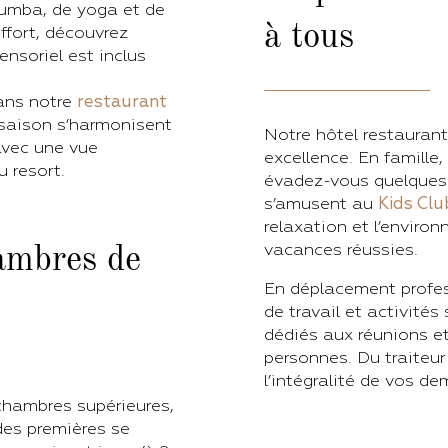
umba, de yoga et de
à tous
effort, découvrez
sensoriel est inclus
ans notre
restaurant
 saison s’harmonisent
Notre hôtel restaurant
avec une vue
excellence. En famill
u resort.
évadez-vous quelques 
s’amusent au
Kids Clu
relaxation et l’enviro
vacances réussies.
ambres de
En déplacement profes
de travail et activité
dédiés aux réunions et
personnes. Du traiteur
l’intégralité de vos d
chambres supérieures,
 des premières se