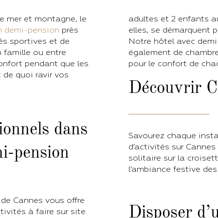
tre mer et montagne, le
adultes et 2 enfants a
en demi-pension
près
elles, se démarquent pa
s sportives et de
Notre hôtel avec demi
n famille ou entre
également de chambres
onfort pendant que les
pour le confort de cha
de quoi ravir vos
Découvrir C
tionnels dans
Savourez chaque insta
d’activités sur Cannes
mi-pension
solitaire sur la croise
l’ambiance festive des 
de Cannes vous offre
Disposer d’u
vités à faire sur site.