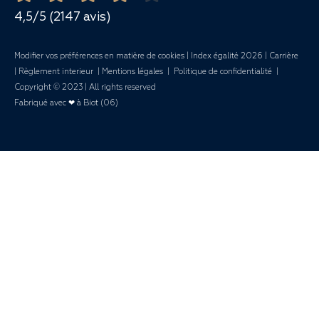
Mariages
4,5/5 (2147 avis)
Modifier vos préférences en matière de cookies
|
Index égalité 2026
|
Carrière
|
Règlement interieur
|
Mentions légales
|
Politique de confidentialité
|
Copyright © 2023 | All rights reserved
Fabriqué avec ❤ à Biot (06)