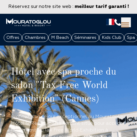
Réservez sur notre site web :
meilleur tarif garanti !
Offres
Chambres
M Beach
Séminaires
Kids Club
Spa
Hôtel avec spa proche du
salon "Tax Free World
Exhibition" (Cannes)
GROUPES & ENTREPRISES
Profitez d'un séjour exceptionnel au Mouratoglou
Hôtel & Resort, parfaitement situé pour accéder
facilement au Tax Free World Exhibition à
Cannes. Cet établissement allie élégance et