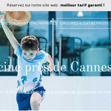
Réservez sur notre site web :
meilleur tarif garanti !
ES
RESTAURANT
SPA
CHAMBRES
GROUPES & ENTREPRISES
cine près de Canne
 4 étoiles au sein de la prestigieuse académie de ten