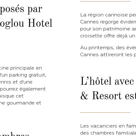
oposés par
La région cannoise per
toglou Hotel
Cannes regorge évidem
pour son patrimoine arc
croisette offre déjà u
Au printemps, des évé
Cannes attireront les 
cine principale en
’un parking gratuit,
L’hôtel avec
ennis et d’une
s pourrez également
& Resort est
uisque cet
sine gourmande et
Les vacanciers en famil
des chambres familiale