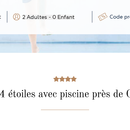
2
Adultes
-
0
Enfant
-
+
-
+
(3-12 ans)
-
+
(0-3 ans)
4 étoiles avec piscine près de