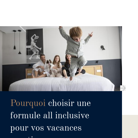
Pourquoi
choisir une
formule all inclusive
pour vos vacances