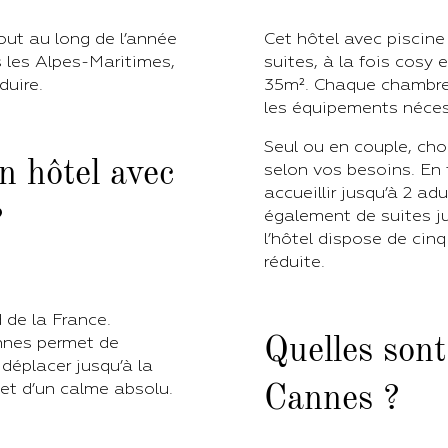
out au long de l’année
Cet hôtel avec piscin
 les Alpes-Maritimes,
suites, à la fois cosy 
duire.
35m². Chaque chambre 
les équipements nécess
Seul ou en couple, ch
n hôtel avec
selon vos besoins. En 
accueillir jusqu’à 2 ad
?
également de suites j
l’hôtel dispose de ci
réduite.
 de la France.
nnes permet de
Quelles sont 
 déplacer jusqu’à la
 et d’un calme absolu.
Cannes ?