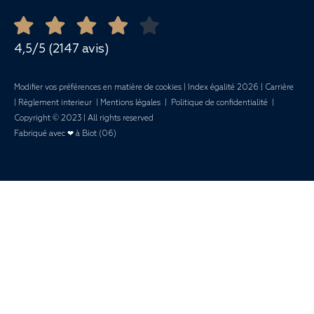
Ouvert toute l'année
Demande de devis
Mariages
4,5/5 (2147 avis)
Modifier vos préférences en matière de cookies
|
Index égalité 2026
|
Carrière
|
Règlement interieur
|
Mentions légales
|
Politique de confidentialité
|
Copyright © 2023 | All rights reserved
Fabriqué avec ❤ à Biot (06)