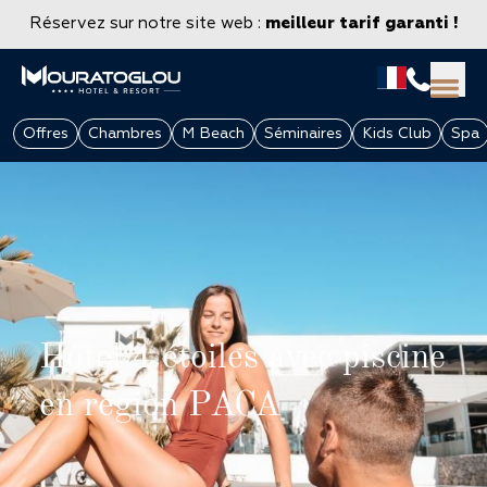
Réservez sur notre site web :
meilleur tarif garanti !
Offres
Chambres
M Beach
Séminaires
Kids Club
Spa
Hôtel 4 étoiles avec piscine
GROUPES & ENTREPRISES
en région PACA