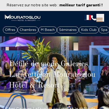
Réservez sur notre site web :
meilleur tarif garanti !
Offres
Chambres
M Beach
Séminaires
Kids Club
Spa
Défilé de mode Galeries
Lafayette au Mouratoglou
Hôtel & Resort
GROUPES & ENTREPRISES
Les Galeries Lafayette ont réalisé le défilé de